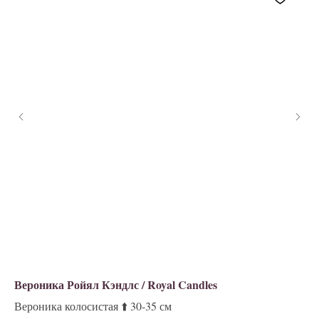
Вероника Ройял Кэндлс / Royal Candles
Ан
Вероника колосистая ⬆️ 30-35 см
Ве