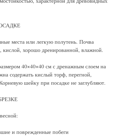
имостойкостью, характерной для древовидных
ОСАДКЕ
чные места или легкую полутень. Почва
, кислой, хорошо дренированной, влажной.
размером 40×40×40 см с дренажным слоем на
жна содержать кислый торф, перегной,
Корневую шейку при посадке не заглубляют.
БРЕЗКЕ
весной:
рзшие и поврежденные побеги