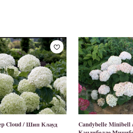
ep Cloud / Шип Клауд
Candybelle Minibell 
Кандибелле Миниб