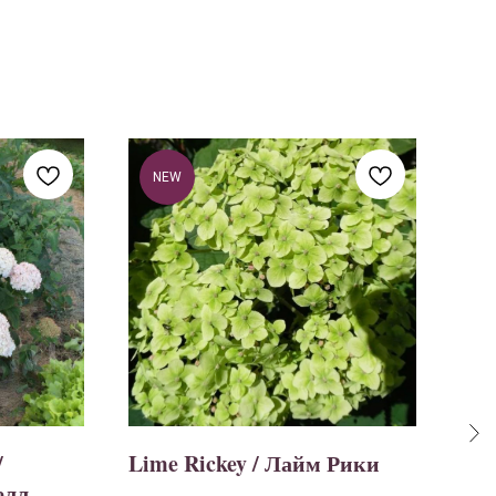
NEW
/
Lime Rickey / Лайм Рики
Can
елл
Кан