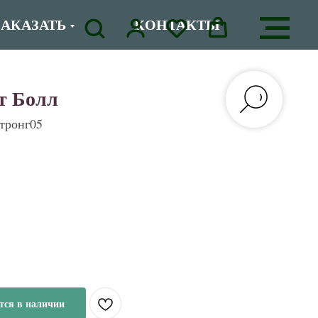
ЗАКАЗАТЬ
КОНТАКТЫ
йт Болл
тронг05
тся в наличии