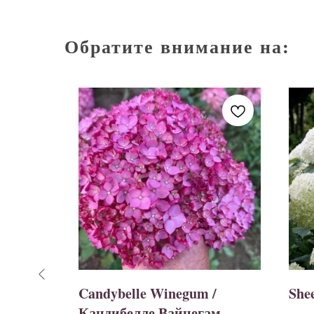
Обратите внимание на:
Candybelle Winegum /
She
a)/
Кандибелле Вайнегам