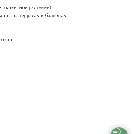
к акцентное растение)
ния на террасах и балконах
ензии
а