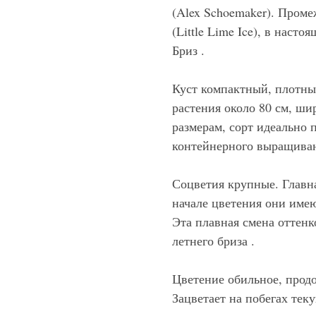
(Alex Schoemaker). Пром
(Little Lime Ice), в наст
Бриз .
Куст компактный, плотный
растения около 80 см, шир
размерам, сорт идеально 
контейнерного выращива
Соцветия крупные. Главна
начале цветения они имею
Эта плавная смена оттенко
летнего бриза .
Цветение обильное, продо
Зацветает на побегах тек