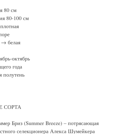
я 80 см
ия 80-100 см
 плотная
поре
 → белая
ябрь-октябрь
щего года
я полутень
Е СОРТА
ммер Бриз (Summer Breeze) – потрясающая
вестного селекционера Алекса Шумейкера